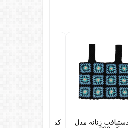
ستبافت زنانه مدل
کمربند دست دوز چرم