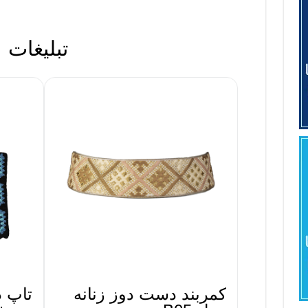
تبلیغات
کمربند دست دوز زنانه
تاپ د