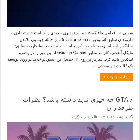
سونی در اقدامی غافلگیرکننده، استودیوی جدیدی را با استخدام تعدادی از
کارمندان سابق استودیو Deviation Games، از جمله جیسون بلاندل،
بنیانگذار این استودیو، تاسیس کرده است. تاییدیه توسط کارمند سابق:
مایکل آنتونی، کارمند سابق Deviation Games، این خبر را در پلتفرم
لینکدین تایید کرد. تمرکز بر روی IP جدید: این استودیو جدید بر روی توسعه
یک IP جدید و معرفی …
در ادامه بخوانید »
GTA ۶ چه چیزی نباید داشته باشد؟ نظرات
طرفداران
اردیبهشت ۲۲, ۱۴۰۳
بازی و سرگرمی