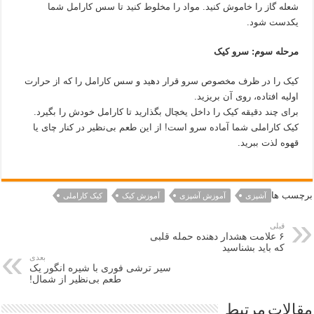
شعله گاز را خاموش کنید. مواد را مخلوط کنید تا سس کارامل شما
یکدست شود.
مرحله سوم: سرو کیک
کیک را در ظرف مخصوص سرو قرار دهید و سس کارامل را که از حرارت
اولیه افتاده، روی آن بریزید.
برای چند دقیقه کیک را داخل یخچال بگذارید تا کارامل خودش را بگیرد.
کیک کاراملی شما آماده سرو است! از این طعم بی‌نظیر در کنار چای یا
قهوه لذت ببرید.
برچسب ها
آشپزی
آموزش آشپزی
آموزش کیک
کیک کاراملی
قبلی
۶ علامت هشدار دهنده حمله قلبی
که باید بشناسید
بعدی
سیر ترشی فوری با شیره انگور یک
طعم بی‌نظیر از شمال!
مقالات مرتبط