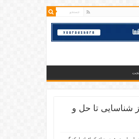
گجت
 شناسایی تا حل و
یا و پرشتاب امروز، تعارض an inevitable part of life است. این امر در هر زمینه‌ای که افراد با یکدیگر