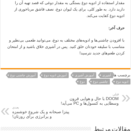
مقدار استفاده از ادویه دوغ بستگی به مقدار دوغی که قصد تهیه آن را
دارید دارد. به طور کلی، برای یک لیوان دوغ، نصف قاشق مرباخوری از
ادویه دوغ کفایت می‌کند.
حرف آخر:
با افزودن چاشنی‌ها و ادویه‌های مختلف به دوغ، می‌توانید طعمی بی‌نظیر و
متناسب با سلیقه خودتان خلق کنید. پس در آشپزی خلاق باشید و از امتحان
کردن طعم‌های جدید نترسید!
برچسب ها
آشپزی
آموزش آشپزی
آموزش ادویه دوغ
آموزش چاشنی دوغ
ادویه دوغ
چاشنی دوغ
دوغ
قبلی
DOOM با حال و هوایی قرون
وسطایی به کنسول‌ها و PC می‌آید!
بعدی
پیتزا صبحانه و یک شروع خوشمزه
و پرانرژی برای روزتان!
مقالات مرتبط