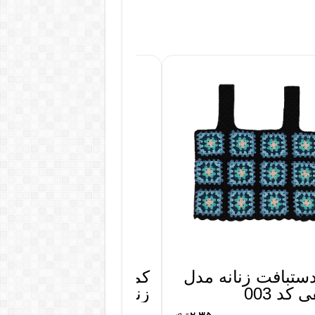
ستبافت زنانه مدل
کمربند دست دوز چرم
 کد 003
زنانه کد 102