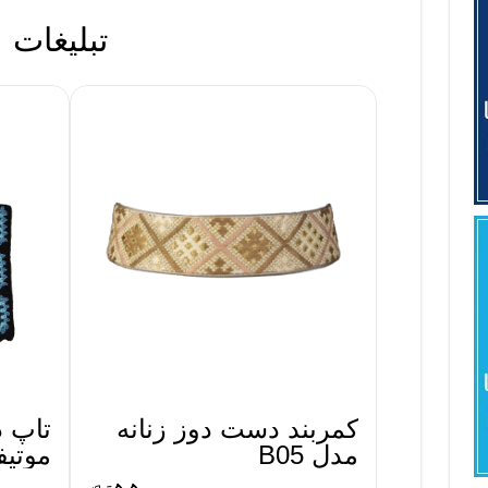
تبلیغات
کمربند دست دوز زنانه
تاپ د
مدل B05
موتیفی