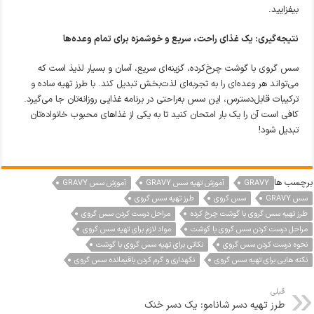
بیفزایید.
نتیجه‌گیری: یک غذای راحت، سریع و خوشمزه برای تمام وعده‌ها
سس گروی با گوشت چرخ‌کرده، گزینه‌ای سریع، آسان و بسیار لذیذ است که
می‌تواند هر وعده‌ای را به تجربه‌ای لذت‌بخش تبدیل کند. با طرز تهیه ساده و
ترکیبات قابل‌دسترس، این سس به‌راحتی در برنامه غذایی روزانه‌تان جا می‌گیرد.
کافی است آن را یک بار امتحان کنید تا به یکی از غذاهای محبوب خانواده‌تان
تبدیل شود!
برچسب ها
GRAVY
آموزش تهیه سس GRAVY
آموزش سس GRAVY
سس GRAVY
سس گروی
طرز تهیه سس گروی
طرز تهیه سس گروی با گوشت چرخ کرده
مراحل درست کردن سس گروی
مراحل درست کردن سس گروی با گوشت
مواد لازم برای تهیه سس گروی
نحوه درست کردن سس گروی
نکاتی برای تهیه سس گروی با گوشت
نکته هایی برای تهیه سس گروی
نگهداری و گرم کردن باقیمانده سس گروی
قبلی
طرز تهیه دسر شانامو: یک دسر خنک