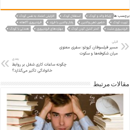
برچسب ها
ارتباط والد و کودک
استقلال کودک
افزایش اعتماد به نفس کودک
تربیت کودک
حضور ذهن والدین
رفتار والدین با فرزند
فرزندپروری آگاهانه
فرزندپروری مثبت
کمتر کنترل کردن کودک
مهارت‌های فرزندپروری
همدلی با کودک
قبلی
مسیر فیلسوفان کیوتو: سفری معنوی
میان شکوفه‌ها و سکوت
بعدی
چگونه ساعات کاری شغل بر روابط
خانوادگی تأثیر می‌گذارد؟
مقالات مرتبط