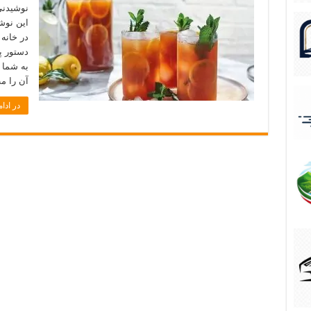
نوشیدنی
این نوش
در خانه 
دستور پ
به شما 
آن را م
در ادام