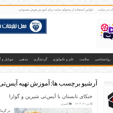
غات در سایت
قوانین استفاده از محتوای سایت برای آموزش هوش مصنوعی
روانشناسی
سلامت
علم و تکنولوژی
گردشگری
مذهبی
موبایل و 
آرشیو برچسب ها:
آموزش تهیه آیس‌تی
خنکای تابستان با آیس‌تی شیرین و گوارا
تیر ۲۱, ۱۴۰۳
آشپزی
در گرما