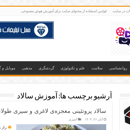
غات در سایت
قوانین استفاده از محتوای سایت برای آموزش هوش مصنوعی
روانشناسی
سلامت
علم و تکنولوژی
گردشگری
مذهبی
موبایل و 
آرشیو برچسب ها:
آموزش سالاد
سالاد پروتئینی معجزه‌ی لاغری و سیری طولا
آبان ۲۶, ۱۴۰۴
آشپزی
راز ر