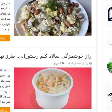
هم چربی
سفره‌ها
مزه‌های 
سالادها 
تنهایی 
در مسیر
در ادام
راز خوشمزگی سالاد کلم رستورانی, طرز تهیه
اردیبهشت ۴, ۱۴۰۳
آشپزی
سالاد ک
در رستو
سبزیجات
عنوان ی
سرو شود
سالاد ک
بتوانید
در ادام