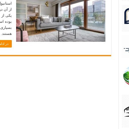
استانبو
از آن در
یکی از 
بوده اس
بسیاری 
هستند. ا
در ادام