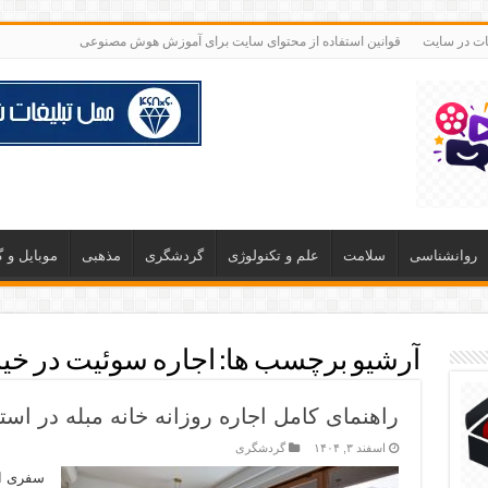
غات در سایت
قوانین استفاده از محتوای سایت برای آموزش هوش مصنوعی
روانشناسی
سلامت
علم و تکنولوژی
گردشگری
مذهبی
موبایل و 
آرشیو برچسب ها:
اجاره سوئیت در خیا
راهنمای کامل اجاره روزانه خانه مبله در است
اسفند ۳, ۱۴۰۴
گردشگری
سفری اق