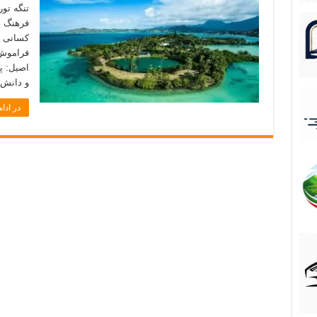
تنگه تو
فرهنگ پ
کسانی ا
فراموش‌
اصیل: پ
و دانش 
در ادام