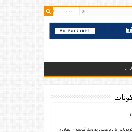
گجت
کونات
کونات، با نام محلی پوروما، گنجینه‌ای پنهان در