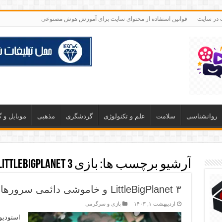
ت در سایت
قوانین استفاده از محتوای سایت برای آموزش هوش مصنوعی
روانشناسی
سلامت
علم و تکنولوژی
گردشگری
مذهبی
موبایل و 
آرشیو برچسب ها:
بازی LittleBigPlanet 3
LittleBigPlanet ۳ و خاموشی دائمی سرورها
اردیبهشت ۱, ۱۴۰۳
بازی و سرگرمی