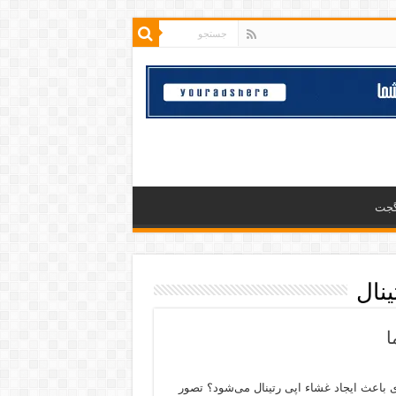
گجت
نال
ا
 باعث ایجاد غشاء اپی رتینال می‌شود؟ تصور