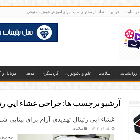
 در سایت
قوانین استفاده از محتوای سایت برای آموزش هوش مصنوعی
روانشناسی
سلامت
علم و تکنولوژی
گردشگری
مذهبی
موبایل و 
آرشیو برچسب ها:
جراحی غشاء اپي رتي
غشاء اپی رتینال تهدیدی آرام برای بینایی شم
آبان ۲۴, ۱۴۰۳
سلامت
چه چیزی