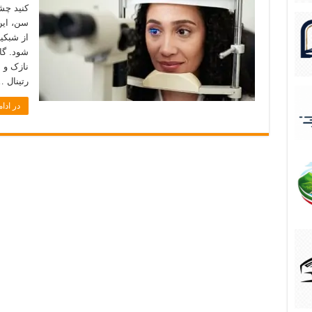
کنید چش
سن، این
از شبکی
شود. گا
نازک و 
رتینال 
در ادام