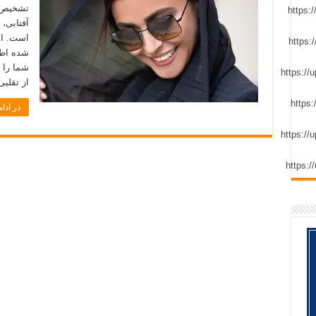
تشخیص ت
آفتابی،
است. ام
شده اطم
شما را 
از تقلبی
در ادام