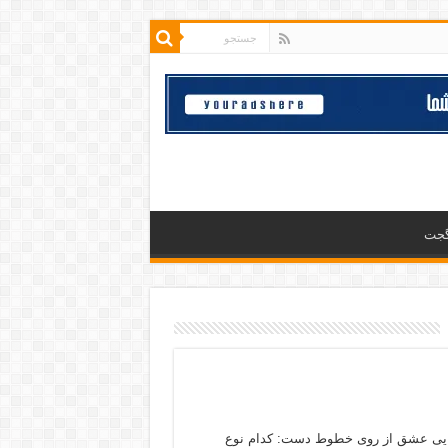
گجت
یی عشق از روی خطوط دست: کدام نوع