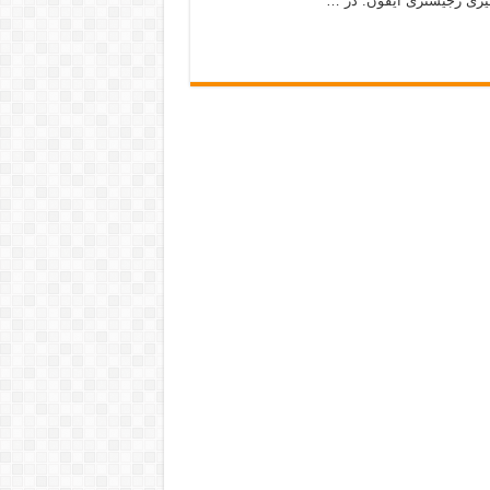
گیری رجیستری آیفون: در …