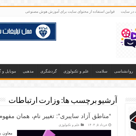
ت در سایت
قوانین استفاده از محتوای سایت برای آموزش هوش مصنوعی
روانشناسی
سلامت
علم و تکنولوژی
گردشگری
مذهبی
موبایل و 
آرشیو برچسب ها:
وزارت ارتباطات
“مناطق آزاد سایبری”: تغییر نام، همان مفهوم
خرداد ۵, ۱۴۰۴
علم و تکنولوژی
معاون ب