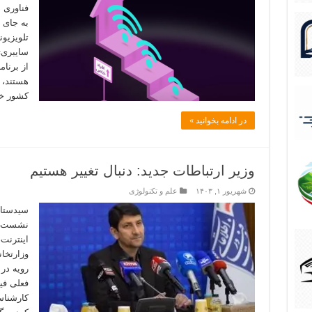
فناوری 
به جای “
تلویزیو
سایبری»
از برنا
هستند، 
کشور خ
در ادامه بخوانید »
وزیر ارتباطات جدید: دنبال تغییر هستیم
شهریور ۱, ۱۴۰۳
علم و تکنولوژی
سیدستار
نشست خب
اینترنت،
وزارتخان
رویه در
فعلی فی
کارشناس