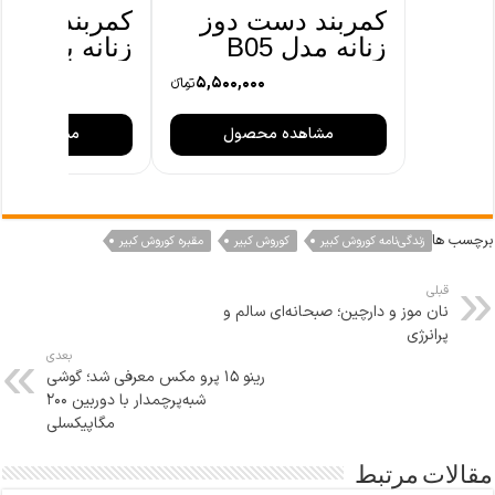
کمربند دست دوز
کمربند دست
زنانه مدل B05
زنانه بومی 
سوزن دوزی کد
0
5,500,000
تومانءء
مشاهده محصول
مشاهده مح
برچسب ها
زندگی‌نامه کوروش کبیر
کوروش کبیر
مقبره کوروش کبیر
قبلی
نان موز و دارچین؛ صبحانه‌ای سالم و
پرانرژی
بعدی
رینو ۱۵ پرو مکس معرفی شد؛ گوشی
شبه‌پرچمدار با دوربین ۲۰۰
مگاپیکسلی
مقالات مرتبط