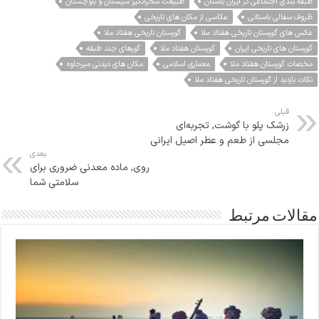
طبقه بندی اجتماعی در ایران باستان
طبیعت سحرانگیز سیستان و بلوچستان
ظروف سفالی باستانی
عکاسی از مکان های تاریخی
عکس های گورستان تاریخی هفتاد ملا
گورستان تاریخی هفتاد ملا
گورستان های تاریخی ایران
گورستان هفتاد ملا
گورهای چند طبقه
مخصات گورستان هفتاد ملا
معماری اسلامی
مکان های دیدنی میرجاوه
نکات بازدید از گورستان تاریخی هفتاد ملا
قبلی
زرشک پلو با گوشت, تجربه‌ای
مجلسی از طعم و عطر اصیل ایرانی
بعدی
روی, ماده معدنی ضروری برای
سلامتی شما
مقالات مرتبط