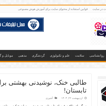
ات در سایت
قوانین استفاده از محتوای سایت برای آموزش هوش مصنوعی
روانشناسی
سلامت
علم و تکنولوژی
گردشگری
مذهبی
موبایل و 
طالبی خنک، نوشیدنی بهشتی برا
تابستان!
اردیبهشت ۲۲, ۱۴۰۳
آشپزی
در گرمای طاقت فرسای تابستان، چه چیزی می‌تواند خنک‌تر و دلچسب